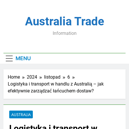
Skip
to
content
Australia Trade
Information
MENU
Home
2024
listopad
6
Logistyka i transport w handlu z Australią – jak
efektywnie zarządzać łańcuchem dostaw?
AUSTRALIA
Logistyka i transport w