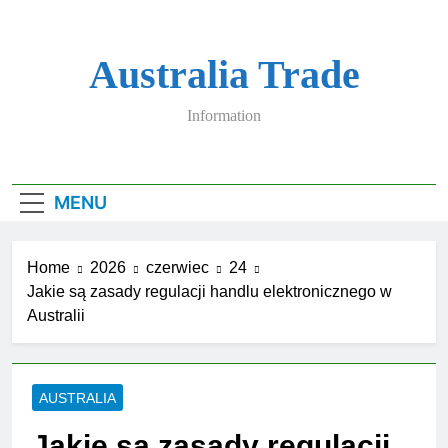
Skip
to
content
Australia Trade
Information
MENU
Home
2026
czerwiec
24
Jakie są zasady regulacji handlu elektronicznego w
Australii
AUSTRALIA
Jakie są zasady regulacji