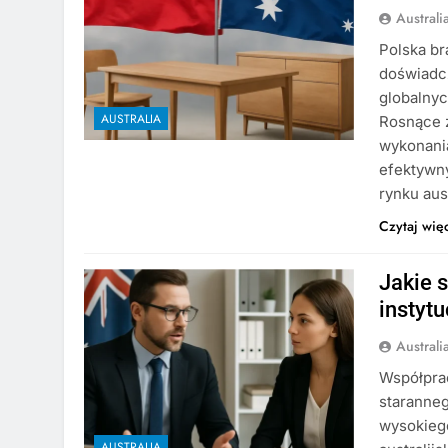
Austral
Polska br
doświadcz
globalnyc
AUSTRALIA
Rosnące 
wykonania
efektywny
rynku aus
Czytaj wię
Jakie 
instyt
Austral
Współprac
staranneg
wysokieg
AUSTRALIA