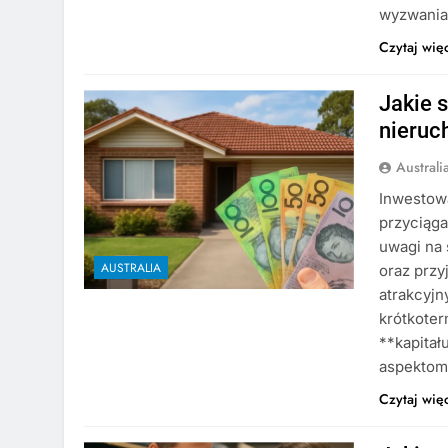
wyzwania
Czytaj wię
Jakie s
nieruc
Austral
Inwestowa
przyciąga
uwagi na 
AUSTRALIA
oraz przy
atrakcyj
krótkote
**kapitał
aspektom
Czytaj wię