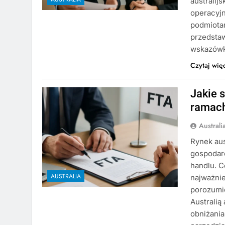
australij
operacyjn
podmiotam
przedsta
wskazówk
Czytaj wię
Jakie 
ramac
Austral
Rynek aus
gospodar
handlu. C
AUSTRALIA
najważni
porozumi
Australią
obniżania