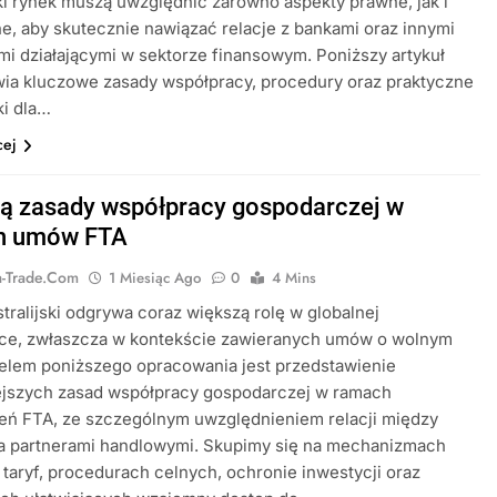
ski rynek muszą uwzględnić zarówno aspekty prawne, jak i
e, aby skutecznie nawiązać relacje z bankami oraz innymi
i działającymi w sektorze finansowym. Poniższy artykuł
wia kluczowe zasady współpracy, procedury oraz praktyczne
i dla…
cej
są zasady współpracy gospodarczej w
h umów FTA
ia-Trade.com
1 Miesiąc Ago
0
4 Mins
tralijski odgrywa coraz większą rolę w globalnej
ce, zwłaszcza w kontekście zawieranych umów o wolnym
elem poniższego opracowania jest przedstawienie
ejszych zasad współpracy gospodarczej w ramach
eń FTA, ze szczególnym uwzględnieniem relacji między
 a partnerami handlowymi. Skupimy się na mechanizmach
 taryf, procedurach celnych, ochronie inwestycji oraz