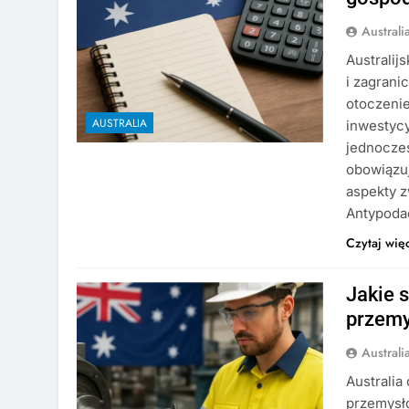
Austral
Australij
i zagrani
otoczenie
AUSTRALIA
inwestycy
jednocześ
obowiązu
aspekty z
Antypoda
Czytaj wię
Jakie s
przemy
Austral
Australia
przemysł