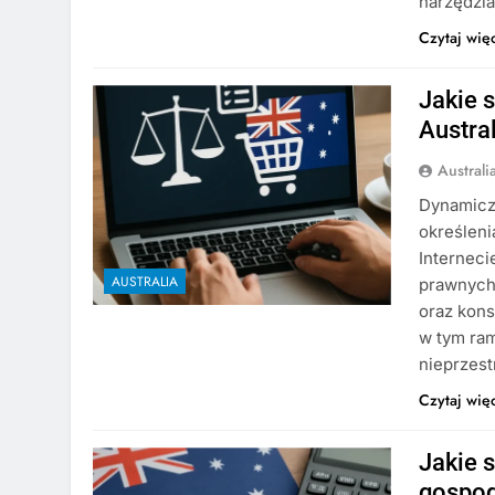
narzędzi
Czytaj wię
Jakie 
Austral
Austral
Dynamicz
określeni
Interneci
AUSTRALIA
prawnych
oraz kon
w tym ra
nieprzest
Czytaj wię
Jakie 
gospod