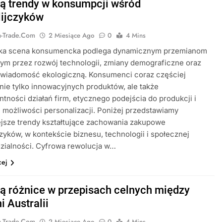
są trendy w konsumpcji wśród
lijczyków
ia-Trade.com
2 Miesiące Ago
0
4 Mins
jska scena konsumencka podlega dynamicznym przemianom
ym przez rozwój technologii, zmiany demograficzne oraz
świadomość ekologiczną. Konsumenci coraz częściej
nie tylko innowacyjnych produktów, ale także
ntności działań firm, etycznego podejścia do produkcji i
 możliwości personalizacji. Poniżej przedstawiamy
jsze trendy kształtujące zachowania zakupowe
czyków, w kontekście biznesu, technologii i społecznej
zialności. Cyfrowa rewolucja w…
cej
są różnice w przepisach celnych między
i Australii
ia-Trade.com
2 Miesiące Ago
0
4 Mins