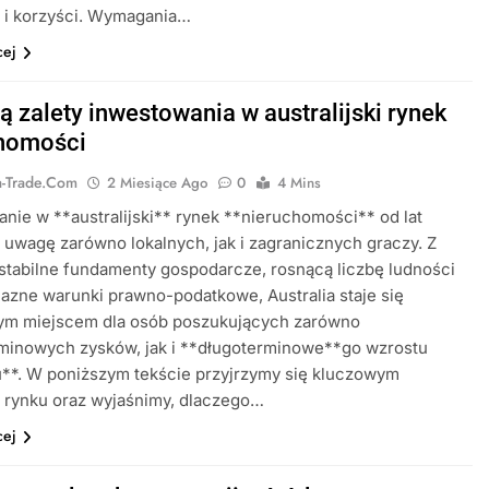
 i korzyści. Wymagania…
cej
ą zalety inwestowania w australijski rynek
homości
ia-Trade.com
2 Miesiące Ago
0
4 Mins
nie w **australijski** rynek **nieruchomości** od lat
 uwagę zarówno lokalnych, jak i zagranicznych graczy. Z
stabilne fundamenty gospodarcze, rosnącą liczbę ludności
jazne warunki prawno-podatkowe, Australia staje się
nym miejscem dla osób poszukujących zarówno
rminowych zysków, jak i **długoterminowe**go wzrostu
u**. W poniższym tekście przyjrzymy się kluczowym
 rynku oraz wyjaśnimy, dlaczego…
cej