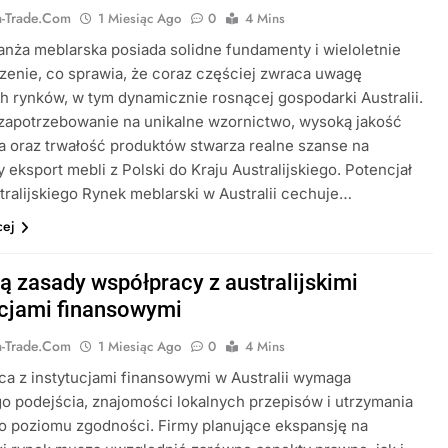
ia-Trade.com
1 Miesiąc Ago
0
4 Mins
anża meblarska posiada solidne fundamenty i wieloletnie
enie, co sprawia, że coraz częściej zwraca uwagę
h rynków, w tym dynamicznie rosnącej gospodarki Australii.
zapotrzebowanie na unikalne wzornictwo, wysoką jakość
 oraz trwałość produktów stwarza realne szanse na
 eksport mebli z Polski do Kraju Australijskiego. Potencjał
tralijskiego Rynek meblarski w Australii cechuje…
cej
są zasady współpracy z australijskimi
ucjami finansowymi
ia-Trade.com
1 Miesiąc Ago
0
4 Mins
a z instytucjami finansowymi w Australii wymaga
o podejścia, znajomości lokalnych przepisów i utrzymania
o poziomu zgodności. Firmy planujące ekspansję na