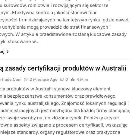
 surowców, rolnictwie i rozwijającym się sektorze
nym. Efektywna kontrola jakości stanowi filar
yjności firm działających na tamtejszym rynku, gdzie nawet
e uchybienia mogą prowadzić do strat finansowych i
owych. W artykule przedstawione zostaną kluczowe zasady
ktyki stosowane w…
cej
ą zasady certyfikacji produktów w Australii
ia-Trade.com
2 Miesiące Ago
0
4 Mins
cja produktów w Australii stanowi kluczowy element
nia bezpieczeństwa konsumentów oraz prawidłowego
wania rynku australijskiego. Znajomość lokalnych regulacji i
dministracyjnych jest niezbędna dla każdej firmy planującej
ć swoje wyroby na ten złożony rynek. Poniższy artykuł
ówne aspekty związane z procesem certyfikacji, wskazując
niejsze standardy, organy regulatorowe oraz praktyczne