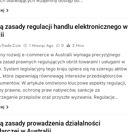
ach ułatwiających wzajemny dostęp do…
cej
są zasady regulacji handlu elektronicznego w
ii
ia-Trade.com
1 Miesiąc Ago
0
2 Mins
ny rozwój e-commerce w Australii wymaga precyzyjnego
a zasad prawnych regulujących obrót towarami i usługami w
e. System legislacyjny tego kraju opiera się na szeregu aktów
, które zapewniają równowagę interesów przedsiębiorców
sumentów. W artykule omówiono kluczowe aspekty regulacji,
my prawne, ochronę praw nabywców, sankcje za
rzeganie przepisów oraz przyszłe wyzwania. Regulacje…
cej
są zasady prowadzenia działalności
arczej w Australii