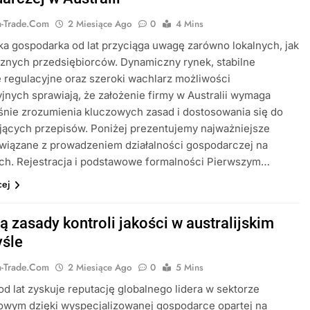
ia-Trade.com
2 Miesiące Ago
0
4 Mins
ska gospodarka od lat przyciąga uwagę zarówno lokalnych, jak
cznych przedsiębiorców. Dynamiczny rynek, stabilne
 regulacyjne oraz szeroki wachlarz możliwości
jnych sprawiają, że założenie firmy w Australii wymaga
nie zrozumienia kluczowych zasad i dostosowania się do
jących przepisów. Poniżej prezentujemy najważniejsze
wiązane z prowadzeniem działalności gospodarczej na
ch. Rejestracja i podstawowe formalności Pierwszym…
cej
ą zasady kontroli jakości w australijskim
śle
ia-Trade.com
2 Miesiące Ago
0
5 Mins
 od lat zyskuje reputację globalnego lidera w sektorze
owym dzięki wyspecjalizowanej gospodarce opartej na