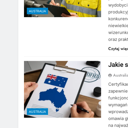
wydobyciu
AUSTRALIA
produkcyj
konkurenc
niewielki
wizerunk
oraz pra
Czytaj wię
Jakie s
Austral
Certyfika
zapewnie
funkcjono
wymagań a
wprowadzi
AUSTRALIA
omawia gł
na najważ