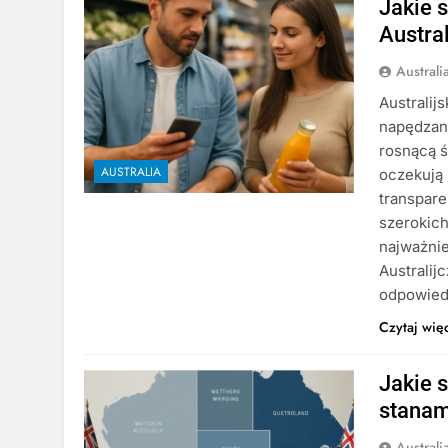
Jakie 
Austra
Austral
Australi
napędzan
rosnącą 
AUSTRALIA
oczekują 
transpare
szerokich
najważnie
Australij
odpowied
Czytaj wię
Jakie 
stanam
Austral