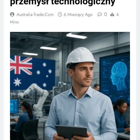
przemysł technologiczny
0
Australia-Trade.com
6 Miesięcy Ago
4
Mins