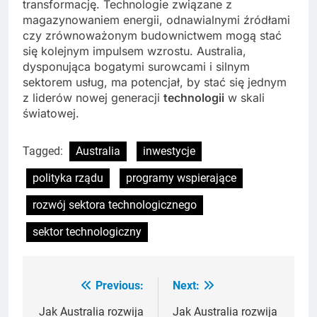
transformację. Technologie związane z
magazynowaniem energii, odnawialnymi źródłami
czy zrównoważonym budownictwem mogą stać
się kolejnym impulsem wzrostu. Australia,
dysponująca bogatymi surowcami i silnym
sektorem usług, ma potencjał, by stać się jednym
z liderów nowej generacji
technologii
w skali
światowej.
Tagged:
Australia
inwestycje
polityka rządu
programy wspierające
rozwój sektora technologicznego
sektor technologiczny
Previous:
Next:
Nawigacja
wpisu
Jak Australia rozwija
Jak Australia rozwija