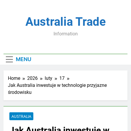
Skip
to
content
Australia Trade
Information
MENU
Home
2026
luty
17
Jak Australia inwestuje w technologie przyjazne
środowisku
AUSTRALIA
Jak Australia inwestuje w