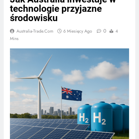
technologie przyjazne
środowisku
0
Australia-Trade.com
6 Miesięcy Ago
4
Mins