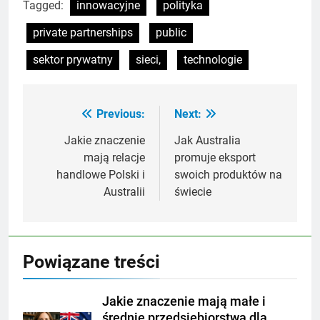
Tagged:
innowacyjne
polityka
private partnerships
public
sektor prywatny
sieci,
technologie
Previous:
Next:
Nawigacja
wpisu
Jakie znaczenie
Jak Australia
mają relacje
promuje eksport
handlowe Polski i
swoich produktów na
Australii
świecie
Powiązane treści
Jakie znaczenie mają małe i
średnie przedsiębiorstwa dla