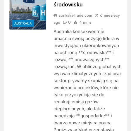
środowisku
australia-trade.com
6 miesięcy
ago
0
4 mins
AUSTRALIA
Australia konsekwentnie
umacnia swoją pozycję lidera w
inwestycjach ukierunkowanych
na ochronę **środowiska** i
rozwój **innowacyjnych**
rozwiązań. W obliczu globalnych
wyzwań klimatycznych rząd oraz
sektor prywatny skupiają się na
wspieraniu projektów, które nie
tylko przyczyniają się do
redukcji emisji gazów
cieplarnianych, ale także
napędzają **gospodarkę** i
tworzą nowe miejsca pracy.
Poniższy artykuł przedstawia