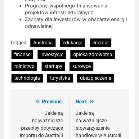
Programy wspólnego finansowania
projektów infrastrukturalnych
Zachęty dla inwestorów w obszarze energii
odnawialnej
Tagged:
Australia
edukacja
energia
finanse
inwestycje
opieka zdrowotna
rolnictwo
startupy
surowce
technologia
turystyka
ubezpieczenia
Previous:
Next:
Nawigacja
wpisu
Jakie są
Jakie są
najważniejsze
najważniejsze
przepisy dotyczące
stowarzyszenia
importu do Australii
handlowe w Australii