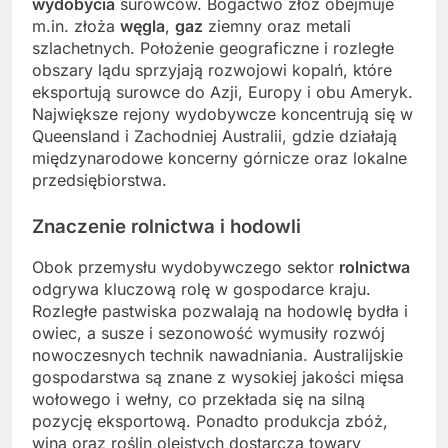
wydobycia
surowców. Bogactwo złóż obejmuje
m.in. złoża
węgla
,
gaz
ziemny oraz metali
szlachetnych. Położenie geograficzne i rozległe
obszary lądu sprzyjają rozwojowi kopalń, które
eksportują surowce do Azji, Europy i obu Ameryk.
Największe rejony wydobywcze koncentrują się w
Queensland i Zachodniej Australii, gdzie działają
międzynarodowe koncerny górnicze oraz lokalne
przedsiębiorstwa.
Znaczenie
rolnictwa
i
hodowli
Obok przemysłu wydobywczego sektor
rolnictwa
odgrywa kluczową rolę w gospodarce kraju.
Rozległe pastwiska pozwalają na hodowlę bydła i
owiec, a susze i sezonowość wymusiły rozwój
nowoczesnych technik nawadniania. Australijskie
gospodarstwa są znane z wysokiej jakości mięsa
wołowego i wełny, co przekłada się na silną
pozycję eksportową. Ponadto produkcja zbóż,
wina oraz roślin oleistych dostarcza towary