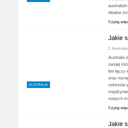
australisk
idealne ś
Czytaj wię
Jakie s
Australi
Australia 
swojej ró
ten łączy
oraz rosną
sektorów p
AUSTRALIA
międzynar
nowych mo
Czytaj wię
Jakie 