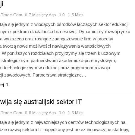
ji
a-Trade.com
7 Miesięcy Ago
0
5 Mins
staje się jednym z wiodących ośrodków łączących sektor edukacji
dnym spektrum działalności biznesowej. Dynamiczny rozwój rynku
wa wyższego oraz rosnące zaangażowanie firm w procesy
ia tworzą nowe możliwości nawiązywania wartościowych
. W poniższych rozdziałach przyjrzymy się trzem kluczowym
 strategicznym partnerstwom akademicko-przemysłowym,
m technologicznym w edukacji oraz programom rozwoju
ji zawodowych. Partnerstwa strategiczne…
cej
wija się australijski sektor IT
a-Trade.com
8 Miesięcy Ago
0
3 Mins
staje się jednym z najważniejszych centrów technologicznych na
dzie rozwój sektora IT napędzany jest przez innowacyjne startupy,