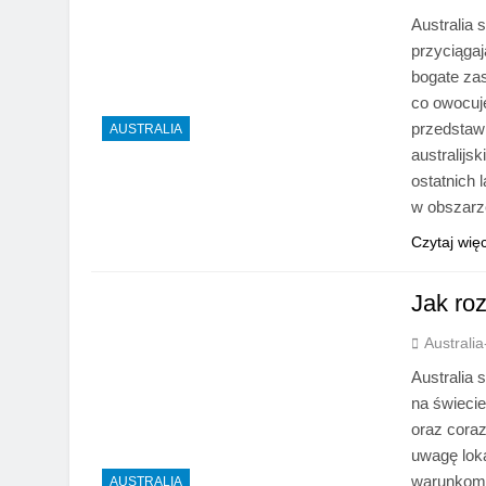
Australia 
przyciągaj
bogate za
co owocuj
przedstawi
AUSTRALIA
australijs
ostatnich 
w obszarz
Czytaj wię
Jak roz
Australi
Australia 
na świeci
oraz cora
uwagę lok
warunkom g
AUSTRALIA