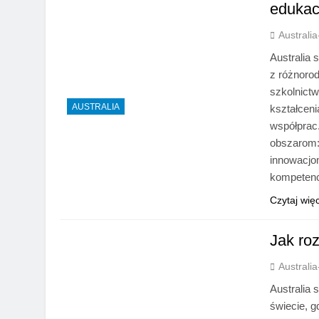
edukac
Australi
Australia 
z różnoro
szkolnict
AUSTRALIA
kształcen
współprac
obszarom:
innowacjo
kompetenc
Czytaj wię
Jak roz
Australi
Australia 
świecie, g