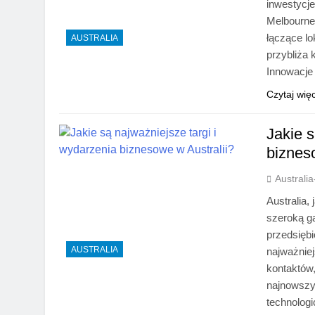
inwestycje
Melbourne
łączące lo
AUSTRALIA
przybliża 
Innowacje
Czytaj wię
Jakie s
biznes
Australi
Australia,
szeroką g
przedsiębi
AUSTRALIA
najważnie
kontaktów,
najnowszy
technolog