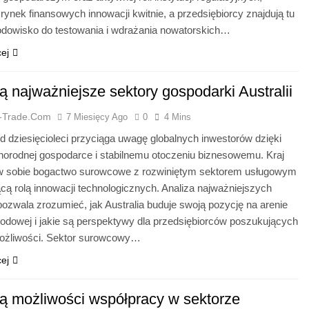
i rynek finansowych innowacji kwitnie, a przedsiębiorcy znajdują tu
rodowisko do testowania i wdrażania nowatorskich…
cej
ą najważniejsze sektory gospodarki Australii
a-Trade.com
7 Miesięcy Ago
0
4 Mins
od dziesięcioleci przyciąga uwagę globalnych inwestorów dzięki
żnorodnej gospodarce i stabilnemu otoczeniu biznesowemu. Kraj
 w sobie bogactwo surowcowe z rozwiniętym sektorem usługowym
cą rolą innowacji technologicznych. Analiza najważniejszych
ozwala zrozumieć, jak Australia buduje swoją pozycję na arenie
odowej i jakie są perspektywy dla przedsiębiorców poszukujących
żliwości. Sektor surowcowy…
cej
są możliwości współpracy w sektorze