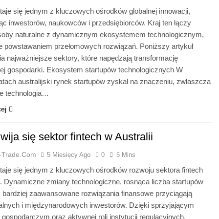
staje się jednym z kluczowych ośrodków globalnej innowacji,
ąc inwestorów, naukowców i przedsiębiorców. Kraj ten łączy
soby naturalne z dynamicznym ekosystemem technologicznym,
e powstawaniem przełomowych rozwiązań. Poniższy artykuł
a najważniejsze sektory, które napędzają transformację
kiej gospodarki. Ekosystem startupów technologicznych W
latach australijski rynek startupów zyskał na znaczeniu, zwłaszcza
e technologia…
cej
wija się sektor fintech w Australii
a-Trade.com
5 Miesięcy Ago
0
5 Mins
staje się jednym z kluczowych ośrodków rozwoju sektora fintech
e. Dynamiczne zmiany technologiczne, rosnąca liczba startupów
z bardziej zaawansowane rozwiązania finansowe przyciągają
alnych i międzynarodowych inwestorów. Dzięki sprzyjającym
ospodarczym oraz aktywnej roli instytucji regulacyjnych,