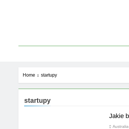
Skip
to
content
Home
startupy
startupy
Jakie b
Australi