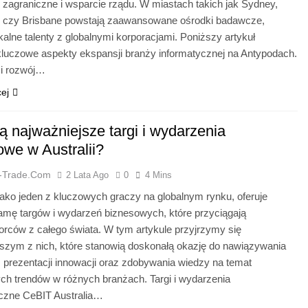
 zagraniczne i wsparcie rządu. W miastach takich jak Sydney,
 czy Brisbane powstają zaawansowane ośrodki badawcze,
kalne talenty z globalnymi korporacjami. Poniższy artykuł
kluczowe aspekty ekspansji branży informatycznej na Antypodach.
 i rozwój…
cej
ą najważniejsze targi i wydarzenia
owe w Australii?
a-Trade.com
2 Lata Ago
0
4 Mins
 jako jeden z kluczowych graczy na globalnym rynku, oferuje
amę targów i wydarzeń biznesowych, które przyciągają
orców z całego świata. W tym artykule przyjrzymy się
jszym z nich, które stanowią doskonałą okazję do nawiązywania
 prezentacji innowacji oraz zdobywania wiedzy na temat
ch trendów w różnych branżach. Targi i wydarzenia
iczne CeBIT Australia…