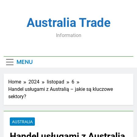
Skip
to
content
Australia Trade
Information
MENU
Home
2024
listopad
6
Handel usługami z Australią – jakie są kluczowe
sektory?
AUSTRALIA
Handel usługami z Australią