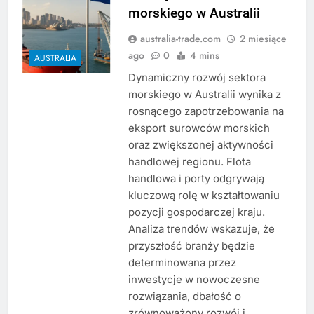
morskiego w Australii
australia-trade.com
2 miesiące
ago
0
4 mins
AUSTRALIA
Dynamiczny rozwój sektora
morskiego w Australii wynika z
rosnącego zapotrzebowania na
eksport surowców morskich
oraz zwiększonej aktywności
handlowej regionu. Flota
handlowa i porty odgrywają
kluczową rolę w kształtowaniu
pozycji gospodarczej kraju.
Analiza trendów wskazuje, że
przyszłość branży będzie
determinowana przez
inwestycje w nowoczesne
rozwiązania, dbałość o
zrównoważony rozwój i