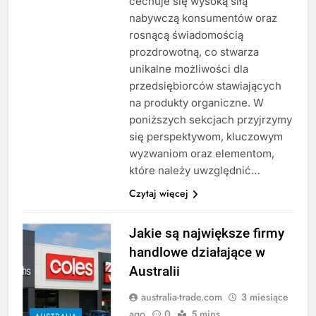
cechuje się wysoką siłą
nabywczą konsumentów oraz
rosnącą świadomością
prozdrowotną, co stwarza
unikalne możliwości dla
przedsiębiorców stawiających
na produkty organiczne. W
poniższych sekcjach przyjrzymy
się perspektywom, kluczowym
wyzwaniom oraz elementom,
które należy uwzględnić…
Czytaj więcej
Jakie są największe firmy
handlowe działające w
Australii
australia-trade.com
3 miesiące
ago
0
5 mins