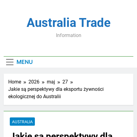
Skip
to
content
Australia Trade
Information
MENU
Home
2026
maj
27
Jakie są perspektywy dla eksportu żywności
ekologicznej do Australii
AUSTRALIA
Jakie są perspektywy dla