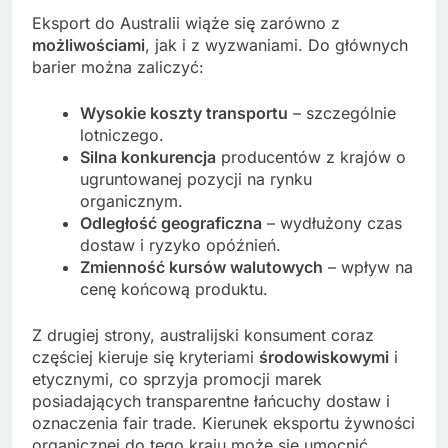
Eksport do Australii wiąże się zarówno z
możliwościami
, jak i z wyzwaniami. Do głównych
barier można zaliczyć:
Wysokie koszty transportu
– szczególnie
lotniczego.
Silna konkurencja
producentów z krajów o
ugruntowanej pozycji na rynku
organicznym.
Odległość geograficzna
– wydłużony czas
dostaw i ryzyko opóźnień.
Zmienność kursów walutowych
– wpływ na
cenę końcową produktu.
Z drugiej strony, australijski konsument coraz
częściej kieruje się kryteriami
środowiskowymi
i
etycznymi, co sprzyja promocji marek
posiadających transparentne łańcuchy dostaw i
oznaczenia fair trade. Kierunek eksportu żywności
organicznej do tego kraju może się umocnić