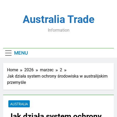
Skip
to
content
Australia Trade
Information
MENU
Home
2026
marzec
2
Jak działa system ochrony środowiska w australijskim
przemyśle
AUSTRALIA
Jak działa system ochrony