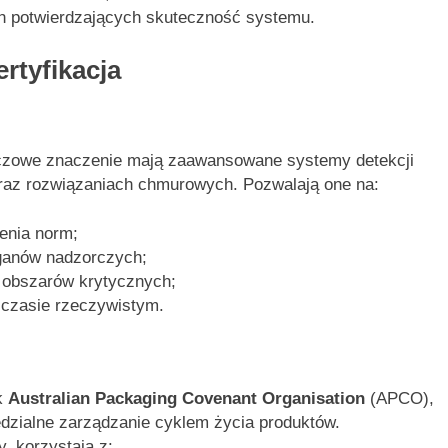
 potwierdzających skuteczność systemu.
ertyfikacja
zowe znaczenie mają zaawansowane systemy detekcji
 oraz rozwiązaniach chmurowych. Pozwalają one na:
enia norm;
ganów nadzorczych;
ję obszarów krytycznych;
 czasie rzeczywistym.
k
Australian Packaging Covenant Organisation
(APCO),
dzialne zarządzanie cyklem życia produktów.
y, korzystają z: