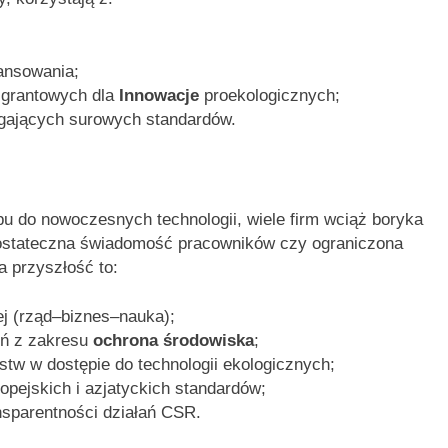
ansowania;
 grantowych dla
Innowacje
proekologicznych;
egających surowych standardów.
u do nowoczesnych technologii, wiele firm wciąż boryka
edostateczna świadomość pracowników czy ograniczona
a przyszłość to:
j (rząd–biznes–nauka);
eń z zakresu
ochrona środowiska
;
stw w dostępie do technologii ekologicznych;
pejskich i azjatyckich standardów;
nsparentności działań CSR.