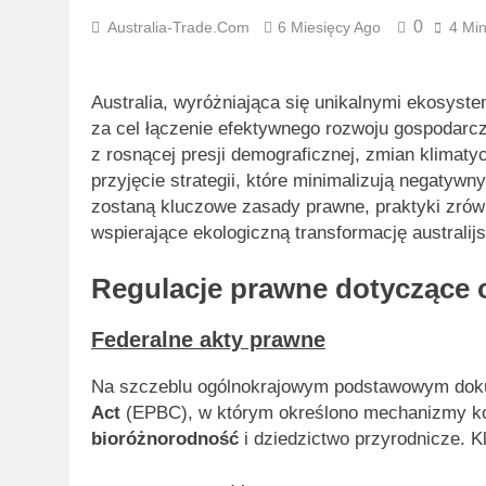
0
Australia-Trade.com
6 Miesięcy Ago
4 Mi
Australia, wyróżniająca się unikalnymi ekosyste
za cel łączenie efektywnego rozwoju gospodar
z rosnącej presji demograficznej, zmian klimat
przyjęcie strategii, które minimalizują negatyw
zostaną kluczowe zasady prawne, praktyki zró
wspierające ekologiczną transformację australij
Regulacje prawne dotyczące 
Federalne akty prawne
Na szczeblu ogólnokrajowym podstawowym dok
Act
(EPBC), w którym określono mechanizmy ko
bioróżnorodność
i dziedzictwo przyrodnicze. 