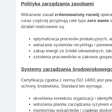
Polityka zarządzania zasobami
Wdrażanie zasad
zrównoważony rozwój
opiera
coraz częściej przyjmują cele typu
zero waste
o
działań realizowane są:
optymalizacja procesów produkcyjnych, a
wdrażanie systemów recyklingu i ponowne
zakup energii ze źródeł odnawialnych, tak
szkolenia pracowników w zakresie gospod
Systemy zarządzania środowiskoweg
Certyfikacja zgodna z normą ISO 14001 jest po
ochrony środowiska. Standard ten wymaga:
określenia kontekstu organizacji i identy
wdrożenia planów zarządzania ryzykiem 
monitoringu wskaźników i ciągłego doskon