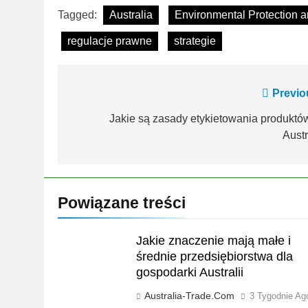
Tagged:
Australia
Environmental Protection an
regulacje prawne
strategie
Nawigacja
Previo
wpisu
Jakie są zasady etykietowania produktó
Austr
Powiązane treści
Jakie znaczenie mają małe i
średnie przedsiębiorstwa dla
gospodarki Australii
Australia-Trade.com
3 Tygodnie Ag