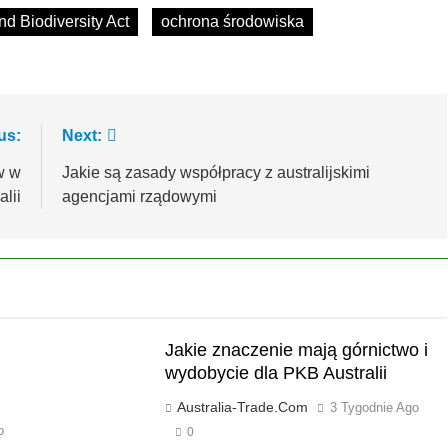
d Biodiversity Act
ochrona środowiska
us:
Next:
w w
Jakie są zasady współpracy z australijskimi
alii
agencjami rządowymi
Jakie znaczenie mają górnictwo i
wydobycie dla PKB Australii
Australia-Trade.com
3 Tygodnie Ago
o
0