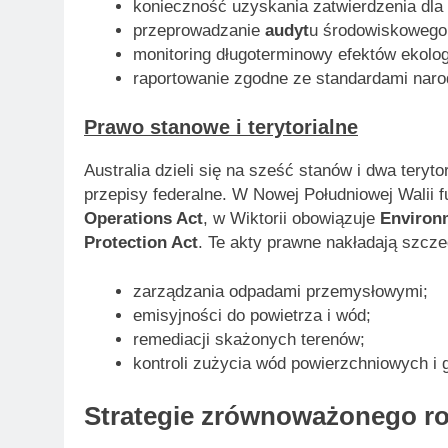
konieczność uzyskania zatwierdzenia dla 
przeprowadzanie
audyt
u środowiskowego
monitoring długoterminowy efektów ekolo
raportowanie zgodne ze standardami nar
Prawo stanowe i terytorialne
Australia dzieli się na sześć stanów i dwa teryt
przepisy federalne. W Nowej Południowej Walii f
Operations Act
, w Wiktorii obowiązuje
Environm
Protection Act
. Te akty prawne nakładają szcz
zarządzania odpadami przemysłowymi;
emisyjności do powietrza i wód;
remediacji skażonych terenów;
kontroli zużycia wód powierzchniowych i 
Strategie zrównoważonego ro