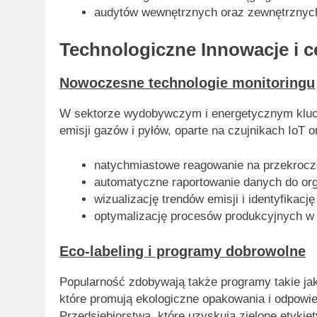
audytów wewnętrznych oraz zewnętrznych
Technologiczne
Innowacje
i
c
Nowoczesne technologie monitoringu
W sektorze wydobywczym i energetycznym kluc
emisji gazów i pyłów, oparte na czujnikach IoT
natychmiastowe reagowanie na przekrocz
automatyczne raportowanie danych do or
wizualizację trendów emisji i identyfikac
optymalizację procesów produkcyjnych w
Eco-labeling i programy dobrowolne
Popularność zdobywają także programy takie ja
które promują ekologiczne opakowania i odpowie
Przedsiębiorstwa, które uzyskują zielone etykiet