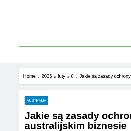
Skip
to
content
Home
2026
luty
8
Jakie są zasady ochrony
AUSTRALIA
Jakie są zasady ochr
australijskim biznesie