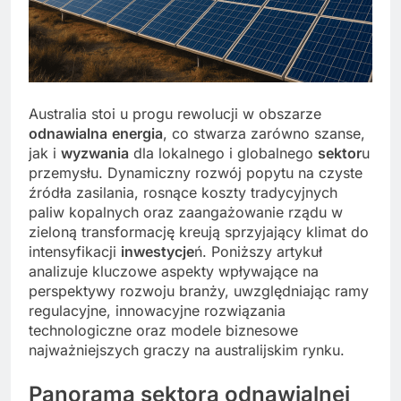
Australia stoi u progu rewolucji w obszarze
odnawialna
energia
, co stwarza zarówno szanse,
jak i
wyzwania
dla lokalnego i globalnego
sektor
u
przemysłu. Dynamiczny rozwój popytu na czyste
źródła zasilania, rosnące koszty tradycyjnych
paliw kopalnych oraz zaangażowanie rządu w
zieloną transformację kreują sprzyjający klimat do
intensyfikacji
inwestycje
ń. Poniższy artykuł
analizuje kluczowe aspekty wpływające na
perspektywy rozwoju branży, uwzględniając ramy
regulacyjne, innowacyjne rozwiązania
technologiczne oraz modele biznesowe
najważniejszych graczy na australijskim rynku.
Panorama sektora odnawialnej