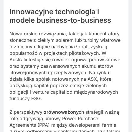
Innowacyjne
technologia
i
modele business-to-business
Nowatorskie rozwiązania, takie jak koncentratory
słoneczne z ciekłym solarem lub turbiny wiatrowe
o zmiennym kącie nachylenia łopat, zyskują
popularność w projektach pilotażowych. W
Australii testuje się również ogniwa perowskitowe
oraz systemy zaawansowanych akumulatorów
litowo-jonowych i przepływowych. Na rynku
działa kilka spółek notowanych na ASX, które
pozyskują kapitał poprzez emisje zielonych
obligacji i venture capital od międzynarodowych
funduszy ESG.
Z perspektywy
zrównoważony
ch strategii ważną
rolę odgrywają umowy Power Purchase
Agreements (PPA) między deweloperami farm a
dużymi odbiorcami – centrami danych, szpitalami