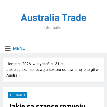
Skip
to
content
Australia Trade
Information
MENU
Home
2026
styczeń
31
Jakie są szanse rozwoju sektora odnawialnej energii w
Australii
AUSTRALIA
Jakie są szanse rozwoju