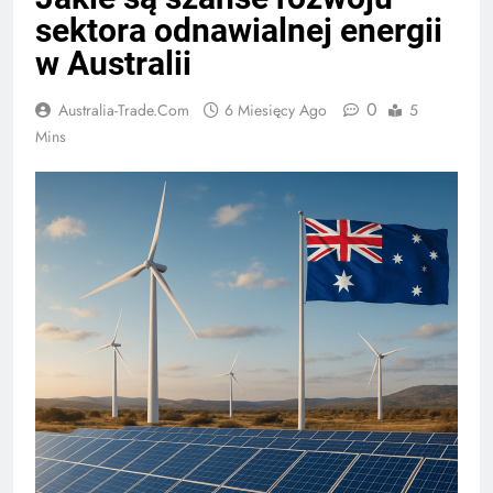
sektora odnawialnej energii
w Australii
0
Australia-Trade.com
6 Miesięcy Ago
5
Mins