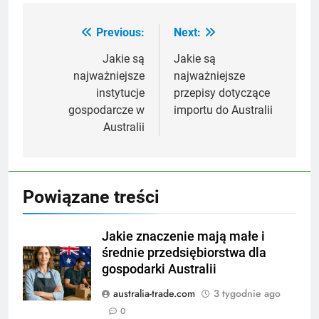
Previous:
Next:
Nawigacja
wpisu
Jakie są
Jakie są
najważniejsze
najważniejsze
instytucje
przepisy dotyczące
gospodarcze w
importu do Australii
Australii
Powiązane treści
Jakie znaczenie mają małe i
średnie przedsiębiorstwa dla
gospodarki Australii
australia-trade.com
3 tygodnie ago
0