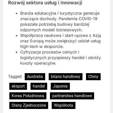
Rozwój sektora usług i innowacji
Branża edukacyjna i turystyczna generuje
znaczące dochody. Pandemia COVID-19
pokazała potrzebę budowy bardziej
odpornych modeli biznesowych.
Współpraca naukowa i start-upowa z Azją
oraz Europą może zwiększyć udział usług
high-tech w eksporcie.
Cyfryzacja procesów celnych i
logistycznych przyspieszy handel i obniży
koszty operacyjne.
Tagged:
Australia
bilans handlowy
Chiny
eksport
handel
Japonia
Korea Południowa
partnerstwa handlowe
Stany Zjednoczone
Wspólnota