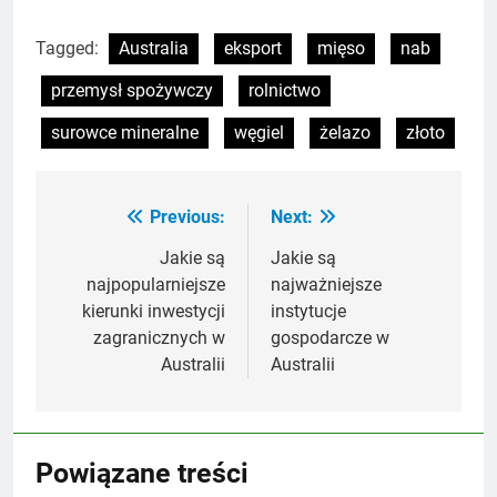
Tagged:
Australia
eksport
mięso
nab
przemysł spożywczy
rolnictwo
surowce mineralne
węgiel
żelazo
złoto
Previous:
Next:
Nawigacja
wpisu
Jakie są
Jakie są
najpopularniejsze
najważniejsze
kierunki inwestycji
instytucje
zagranicznych w
gospodarcze w
Australii
Australii
Powiązane treści