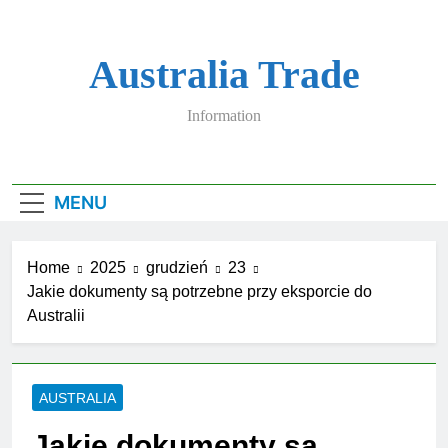
Skip
to
content
Australia Trade
Information
MENU
Home
2025
grudzień
23
Jakie dokumenty są potrzebne przy eksporcie do
Australii
AUSTRALIA
Jakie dokumenty są