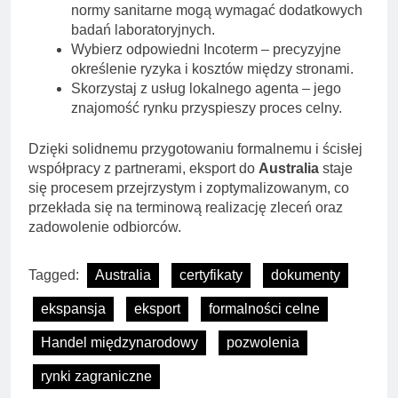
normy sanitarne mogą wymagać dodatkowych
badań laboratoryjnych.
Wybierz odpowiedni Incoterm – precyzyjne
określenie ryzyka i kosztów między stronami.
Skorzystaj z usług lokalnego agenta – jego
znajomość rynku przyspieszy proces celny.
Dzięki solidnemu przygotowaniu formalnemu i ścisłej
współpracy z partnerami, eksport do
Australia
staje
się procesem przejrzystym i zoptymalizowanym, co
przekłada się na terminową realizację zleceń oraz
zadowolenie odbiorców.
Tagged:
Australia
certyfikaty
dokumenty
ekspansja
eksport
formalności celne
Handel międzynarodowy
pozwolenia
rynki zagraniczne