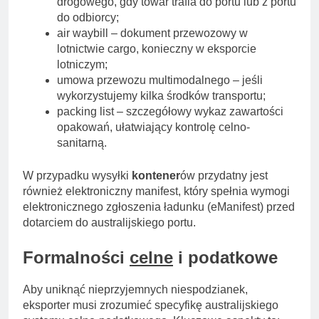
drogowego, gdy towar trafia do portu lub z portu
do odbiorcy;
air waybill – dokument przewozowy w
lotnictwie cargo, konieczny w eksporcie
lotniczym;
umowa przewozu multimodalnego – jeśli
wykorzystujemy kilka środków transportu;
packing list – szczegółowy wykaz zawartości
opakowań, ułatwiający kontrolę celno-
sanitarną.
W przypadku wysyłki
kontener
ów przydatny jest
również elektroniczny manifest, który spełnia wymogi
elektronicznego zgłoszenia ładunku (eManifest) przed
dotarciem do australijskiego portu.
Formalności
celne
i podatkowe
Aby uniknąć nieprzyjemnych niespodzianek,
eksporter musi zrozumieć specyfikę australijskiego