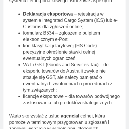
systemu celno-podatkowego. Kluczowe aspekty to:
Deklaracja eksportowa
– rejestracja w
systemie Integrated Cargo System (ICS) lub e-
Customs dla zgłoszeń online;
formularz B534 – zgłoszenie pulpitem
elektronicznym e-Port;
kod klasyfikacji taryfowej (HS Code) –
precyzyjne określenie stawki celnej i
ewentualnych ograniczeń;
VAT i GST (Goods and Services Tax) – do
eksportu towarów do Australii zwykle nie
stosuje się GST, ale należy pamiętać o
ewentualnych zwolnieniach i procedurach z
tym związanych;
licencje eksportowe – dla towarów podwójnego
zastosowania lub produktów strategicznych.
Warto skorzystać z usług
agencja
l celnej, która
pomoże w terminowym przygotowaniu zgłoszeń i
zapewni wsparcie w wypełnianiu złożonych