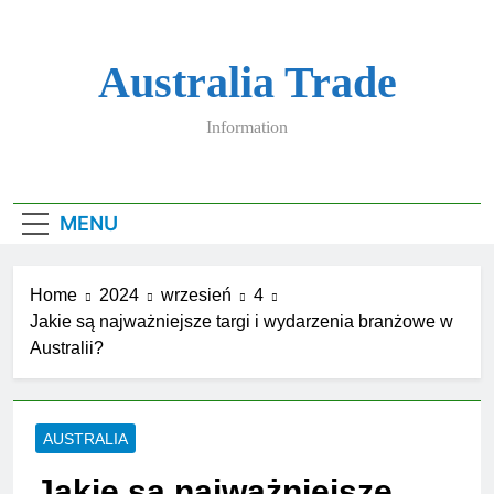
Skip
to
content
Australia Trade
Information
MENU
Home
2024
wrzesień
4
Jakie są najważniejsze targi i wydarzenia branżowe w
Australii?
AUSTRALIA
Jakie są najważniejsze