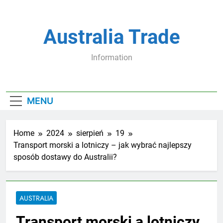
Skip
to
content
Australia Trade
Information
MENU
Home
2024
sierpień
19
Transport morski a lotniczy – jak wybrać najlepszy
sposób dostawy do Australii?
AUSTRALIA
Transport morski a lotniczy