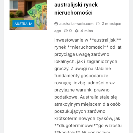
australijski rynek
nieruchomości
australia-trade.com
2 miesiące
AUSTRALIA
ago
0
4 mins
Inwestowanie w **australijski**
rynek **nieruchomości** od lat
przyciąga uwagę zarówno
lokalnych, jak i zagranicznych
graczy. Z uwagi na stabilne
fundamenty gospodarcze,
rosnącą liczbę ludności oraz
przyjazne warunki prawno-
podatkowe, Australia staje się
atrakcyjnym miejscem dla osób
poszukujących zarówno
krótkoterminowych zysków, jak i
**długoterminowe**go wzrostu
**kapitału**. W poniższym