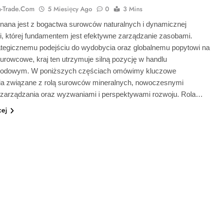
ia-Trade.com
5 Miesięcy Ago
0
3 Mins
znana jest z bogactwa surowców naturalnych i dynamicznej
i, której fundamentem jest efektywne zarządzanie zasobami.
rategicznemu podejściu do wydobycia oraz globalnemu popytowi na
urowcowe, kraj ten utrzymuje silną pozycję w handlu
rodowym. W poniższych częściach omówimy kluczowe
ia związane z rolą surowców mineralnych, nowoczesnymi
zarządzania oraz wyzwaniami i perspektywami rozwoju. Rola…
cej