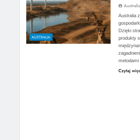
Austral
Australia 
gospodark
Dzięki st
AUSTRALIA
produkty s
międzyna
zagadnien
metodami 
Czytaj wię