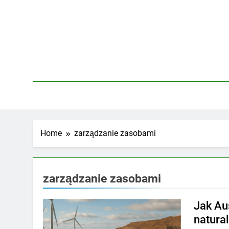
Skip
to
content
Home
zarządzanie zasobami
zarządzanie zasobami
Jak Au
natura