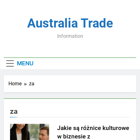
Skip
to
content
Australia Trade
Information
MENU
Home
za
za
Jakie są różnice kulturowe
w biznesie z