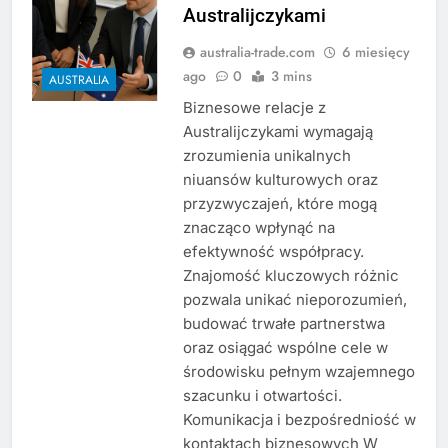
Australijczykami
australia-trade.com
6 miesięcy
ago
0
3 mins
AUSTRALIA
Biznesowe relacje z
Australijczykami wymagają
zrozumienia unikalnych
niuansów kulturowych oraz
przyzwyczajeń, które mogą
znacząco wpłynąć na
efektywność współpracy.
Znajomość kluczowych różnic
pozwala unikać nieporozumień,
budować trwałe partnerstwa
oraz osiągać wspólne cele w
środowisku pełnym wzajemnego
szacunku i otwartości.
Komunikacja i bezpośredniość w
kontaktach biznesowych W