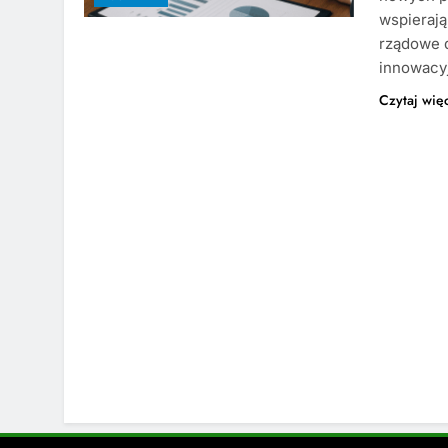
wspierają
rządowe d
innowacy
Czytaj wię