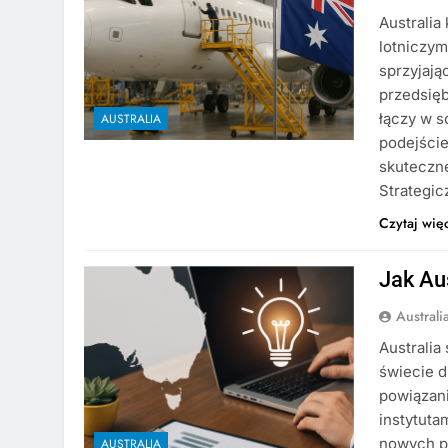
Australia
lotniczym
sprzyjają
przedsięb
łączy w s
AUSTRALIA
podejście
skuteczne
Strategi
Czytaj wię
Jak Aus
Austral
Australia
świecie d
powiązani
instytuta
nowych pr
AUSTRALIA