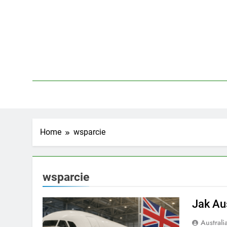
Skip
to
content
Home
wsparcie
wsparcie
Jak Au
Austral