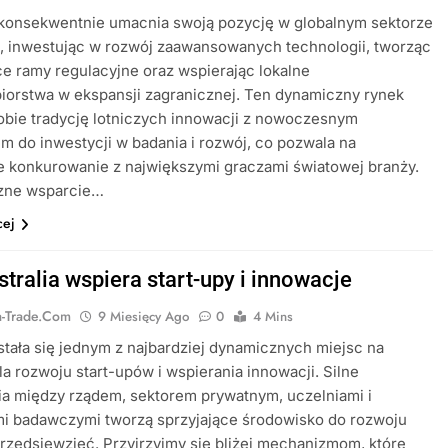
 konsekwentnie umacnia swoją pozycję w globalnym sektorze
, inwestując w rozwój zaawansowanych technologii, tworząc
ce ramy regulacyjne oraz wspierając lokalne
iorstwa w ekspansji zagranicznej. Ten dynamiczny rynek
obie tradycję lotniczych innowacji z nowoczesnym
m do inwestycji w badania i rozwój, co pozwala na
 konkurowanie z największymi graczami światowej branży.
czne wsparcie…
cej
tralia wspiera start-upy i innowacje
ia-Trade.com
9 Miesięcy Ago
0
4 Mins
 stała się jednym z najbardziej dynamicznych miejsc na
la rozwoju start-upów i wspierania innowacji. Silne
a między rządem, sektorem prywatnym, uczelniami i
mi badawczymi tworzą sprzyjające środowisko do rozwoju
zedsięwzięć. Przyjrzyjmy się bliżej mechanizmom, które