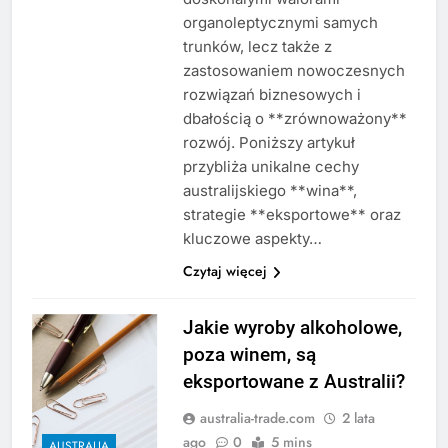
organoleptycznymi samych
trunków, lecz także z
zastosowaniem nowoczesnych
rozwiązań biznesowych i
dbałością o **zrównoważony**
rozwój. Poniższy artykuł
przybliża unikalne cechy
australijskiego **wina**,
strategie **eksportowe** oraz
kluczowe aspekty…
Czytaj więcej
Jakie wyroby alkoholowe,
poza winem, są
eksportowane z Australii?
australia-trade.com
2 lata
ago
0
5 mins
AUSTRALIA