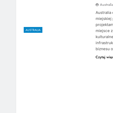
Austral
Australia
miejskiej
projektam
AUSTRALIA
miejsce z
kulturaln
infrastru
biznesu o
Czytaj wię