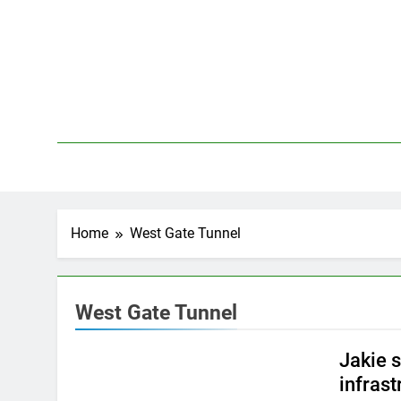
Skip
to
content
Home
West Gate Tunnel
West Gate Tunnel
Jakie 
infras