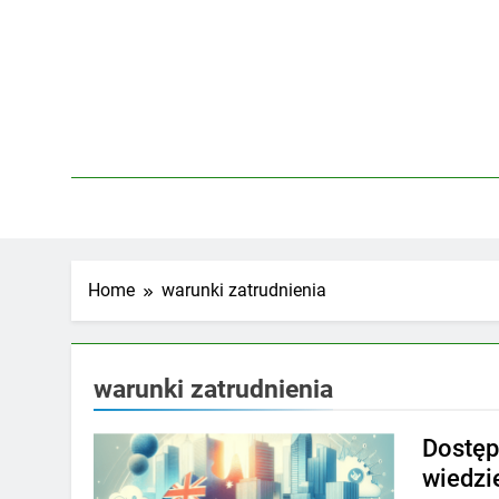
Skip
to
content
Home
warunki zatrudnienia
warunki zatrudnienia
Dostęp
wiedzi