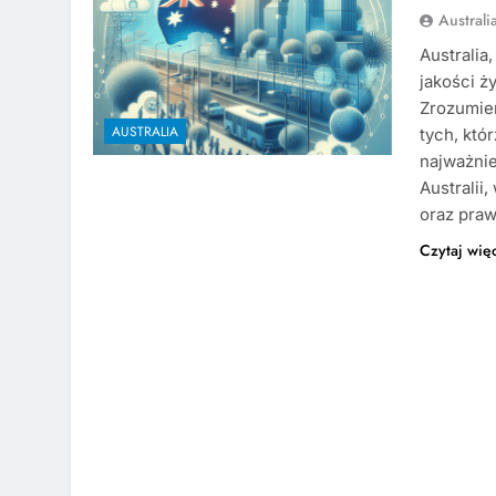
Austral
Australia
jakości ż
Zrozumien
AUSTRALIA
tych, któ
najważnie
Australii
oraz pra
Czytaj wię