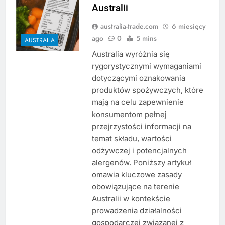
Australii
australia-trade.com
6 miesięcy
ago
0
5 mins
AUSTRALIA
Australia wyróżnia się
rygorystycznymi wymaganiami
dotyczącymi oznakowania
produktów spożywczych, które
mają na celu zapewnienie
konsumentom pełnej
przejrzystości informacji na
temat składu, wartości
odżywczej i potencjalnych
alergenów. Poniższy artykuł
omawia kluczowe zasady
obowiązujące na terenie
Australii w kontekście
prowadzenia działalności
gospodarczej związanej z