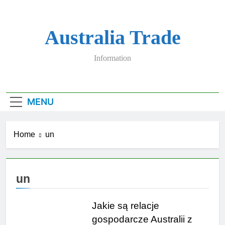
Skip
to
content
Australia Trade
Information
MENU
Home
un
un
Jakie są relacje
gospodarcze Australii z