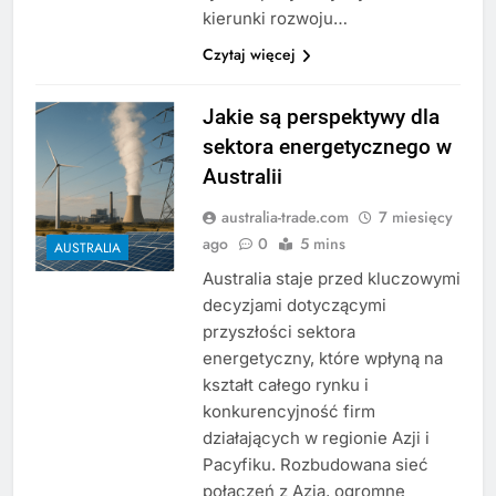
kierunki rozwoju…
Czytaj więcej
Jakie są perspektywy dla
sektora energetycznego w
Australii
australia-trade.com
7 miesięcy
ago
0
5 mins
AUSTRALIA
Australia staje przed kluczowymi
decyzjami dotyczącymi
przyszłości sektora
energetyczny, które wpłyną na
kształt całego rynku i
konkurencyjność firm
działających w regionie Azji i
Pacyfiku. Rozbudowana sieć
połączeń z Azją, ogromne