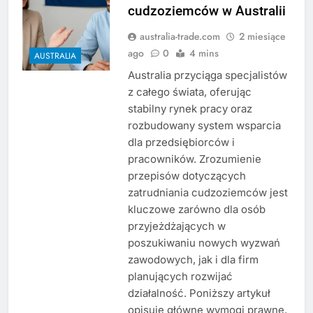
cudzoziemców w Australii
australia-trade.com
2 miesiące
ago
0
4 mins
AUSTRALIA
Australia przyciąga specjalistów
z całego świata, oferując
stabilny rynek pracy oraz
rozbudowany system wsparcia
dla przedsiębiorców i
pracowników. Zrozumienie
przepisów dotyczących
zatrudniania cudzoziemców jest
kluczowe zarówno dla osób
przyjeżdżających w
poszukiwaniu nowych wyzwań
zawodowych, jak i dla firm
planujących rozwijać
działalność. Poniższy artykuł
opisuje główne wymogi prawne,