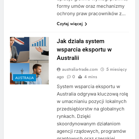
formy umów oraz mechanizmy
ochrony praw pracowników z…
Czytaj więcej
Jak działa system
wsparcia eksportu w
Australii
australia-trade.com
5 miesięcy
ago
0
4 mins
AUSTRALIA
System wsparcia eksportu w
Australia odgrywa kluczową rolę
w umacnianiu pozycji lokalnych
przedsiębiorstw na globalnych
rynkach. Dzięki
skoordynowanym działaniom
agencji rządowych, programów
grantowych oraz szerokiej