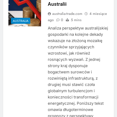
Australii
australia-trade.com
4 miesiące
ago
0
5 mins
AUSTRALIA
Analiza perspektyw australijskiej
gospodarki na kolejne dekady
wskazuje na złożoną mozaikę
czynników sprzyjających
wzrostowi, jak również
rosnących wyzwań. Z jednej
strony kraj dysponuje
bogactwem surowców i
rozwiniętą infrastrukturą, z
drugiej musi stawić czoła
globalnym turbulencjom i
konieczności transformacji
energetycznej. Poniższy tekst
omawia długoterminowe
prognozy z perspektywy