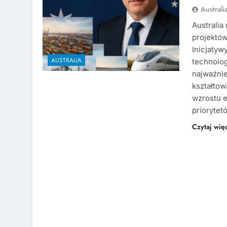
Austral
Australia
projektów
Inicjatyw
AUSTRALIA
technolog
najważnie
kształtow
wzrostu e
priorytet
Czytaj wię