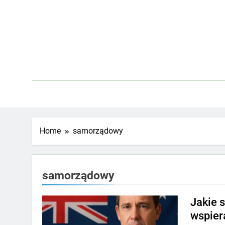
Skip
to
content
Home
samorządowy
samorządowy
Jakie 
wspier