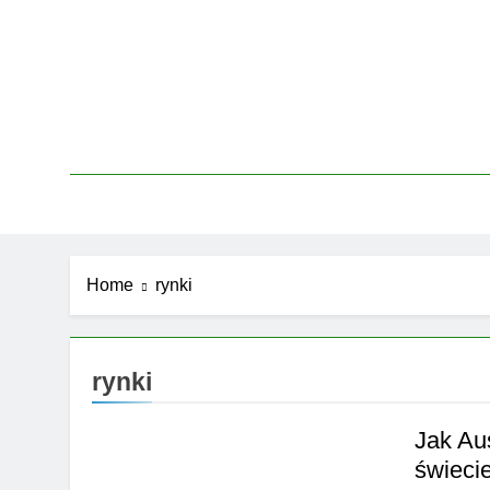
Skip
to
content
Home
rynki
rynki
Jak Au
świeci