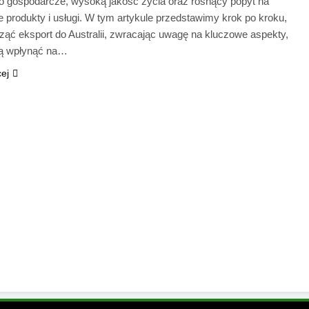
o gospodarcze, wysoką jakość życia oraz rosnący popyt na
 produkty i usługi. W tym artykule przedstawimy krok po kroku,
ząć eksport do Australii, zwracając uwagę na kluczowe aspekty,
ą wpłynąć na…
cej