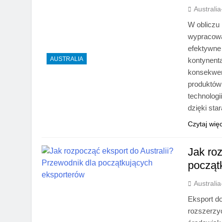
Australi
W obliczu 
wypracowa
efektywne 
AUSTRALIA
kontynent
konsekwent
produktów
technolog
dzięki st
Czytaj wię
Jak ro
począt
Australi
Eksport do
rozszerzyć