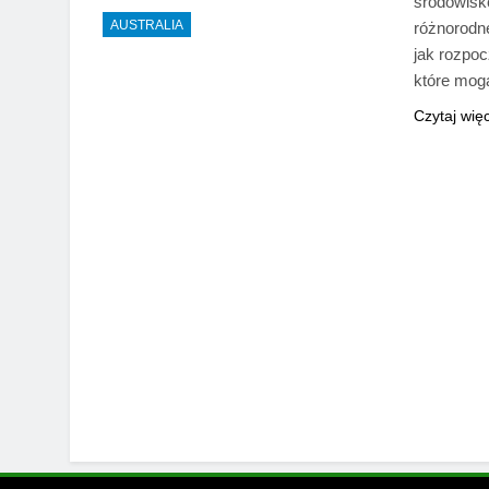
środowisk
AUSTRALIA
różnorodne
jak rozpoc
które mog
Czytaj wię