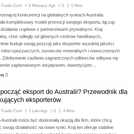
a-Trade.com
6 Miesięcy Ago
0
5 Mins
rosnącej konkurencji na globalnych rynkach Australia
ła kompleksowy model promocji swojego eksportu, łącząc
działania rządowe z partnerstwami prywatnymi. Kraj
alny, choć odległy od głównych centrów handlowych,
nie buduje swoją pozycję jako eksporter wysokiej jakości
 rolno-spożywczych, surowców mineralnych i nowoczesnych
ii. Zdobywanie zaufania zagranicznych odbiorców odbywa się
arannie zaplanowanym inicjatywom, inwestycjom…
cej
zpocząć eksport do Australii? Przewodnik dla
kujących eksporterów
a-Trade.com
2 Lata Ago
0
4 Mins
 Australii może być doskonałą okazją dla firm, które chcą
 swoją działalność na nowe rynki. Kraj ten oferuje stabilne