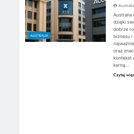
Austral
Australia
dzięki sw
dobrze ro
AUSTRALIA
biznesu i
najważnie
oraz znac
kontekst A
karną…
Czytaj wię