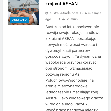
krajami ASEAN
australia-trade.com
4 miesiące
ago
0
6 mins
AUSTRALIA
Australia od lat konsekwentnie
rozwija swoje relacje handlowe
z krajami ASEAN, poszukując
nowych możliwości wzrostu i
dywersyfikacji partnerów
gospodarczych. Ta dynamiczna
współpraca przynosi korzyści
obu stronom, wzmacniając
pozycję regionu Azji
Południowo-Wschodniej na
arenie międzynarodowej i
jednocześnie umacniając rolę
Australii jako kluczowego gracza
w regionie Indo-Pacyfiku.
Współpraca handlowa między