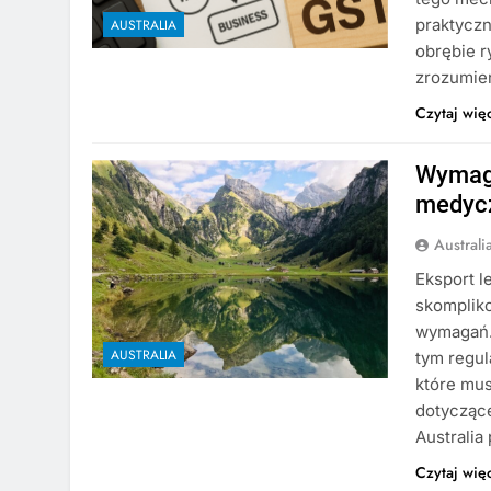
praktyczn
AUSTRALIA
obrębie r
zrozumien
Czytaj wię
Wymaga
medycz
Austral
Eksport l
skomplik
wymagań.
AUSTRALIA
tym regul
które mus
dotyczące
Australia
Czytaj wię