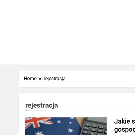
Skip
to
content
Home
rejestracja
rejestracja
Jakie 
gospod