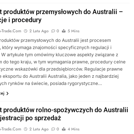
t produktów przemysłowych do Australii –
cje i procedury
ia-Trade.com
2 Lata Ago
0
5 Mins
roduktów przemysłowych do Australii jest procesem
 który wymaga znajomości specyficznych regulacji i
. W artykule tym omówimy kluczowe aspekty związane z
m do tego kraju, w tym wymagania prawne, procedury celne
tyczne wskazówki dla przedsiębiorców. Regulacje prawne
 eksportu do Australii Australia, jako jeden z najbardziej
ych rynków na świecie, posiada rygorystyczne…
cej
t produktów rolno-spożywczych do Australii
jestracji po sprzedaż
ia-Trade.com
2 Lata Ago
0
4 Mins