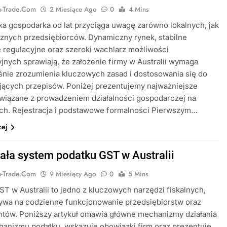
ia-Trade.com
2 Miesiące Ago
0
4 Mins
ska gospodarka od lat przyciąga uwagę zarówno lokalnych, jak
cznych przedsiębiorców. Dynamiczny rynek, stabilne
 regulacyjne oraz szeroki wachlarz możliwości
jnych sprawiają, że założenie firmy w Australii wymaga
nie zrozumienia kluczowych zasad i dostosowania się do
jących przepisów. Poniżej prezentujemy najważniejsze
wiązane z prowadzeniem działalności gospodarczej na
ch. Rejestracja i podstawowe formalności Pierwszym…
cej
iała system podatku GST w Australii
ia-Trade.com
9 Miesięcy Ago
0
5 Mins
T w Australii to jedno z kluczowych narzędzi fiskalnych,
ływa na codzienne funkcjonowanie przedsiębiorstw oraz
tów. Poniższy artykuł omawia główne mechanizmy działania
anizmu podatku, wskazuje obowiązki firm oraz prezentuje