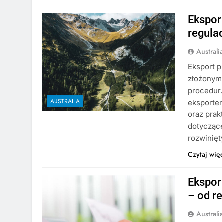
Ekspor
regula
Austral
Eksport p
złożonym,
procedur
AUSTRALIA
eksporte
oraz prak
dotyczące
rozwinięt
Czytaj wię
Ekspor
– od re
Austral