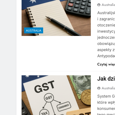
Austral
Australij
i zagrani
otoczenie
AUSTRALIA
inwestycy
jednocześ
obowiązu
aspekty z
Antypoda
Czytaj wię
Jak dz
Austral
System GS
które wp
konsumen
tego mech