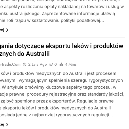
e aspekty rozliczania opłaty nakładanej na towarów i usług w
ynku australijskiego. Zaprezentowane informacje ułatwią
ie roli rządu w kształtowaniu polityki podatkowej…
cej
nia dotyczące eksportu leków i produktów
nych do Australii
ia-Trade.com
2 Lata Ago
0
4 Mins
eków i produktów medycznych do Australii jest procesem
owanym i wymagającym spełnienia szeregu rygorystycznych
 W artykule omówimy kluczowe aspekty tego procesu, w
acje prawne, procedury rejestracyjne oraz standardy jakości,
zą być spełnione przez eksporterów. Regulacje prawne
 eksportu leków i produktów medycznych do Australii
 posiada jedne z najbardziej rygorystycznych regulacji…
cej