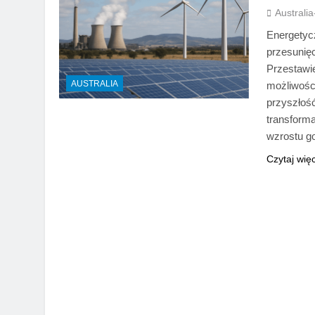
Australi
Energetyc
przesunięc
Przestawie
AUSTRALIA
możliwości
przyszłoś
transforma
wzrostu g
Czytaj wię