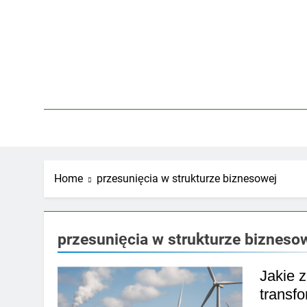
Skip
to
content
Home
przesunięcia w strukturze biznesowej
przesunięcia w strukturze bizneso
Jakie 
transf