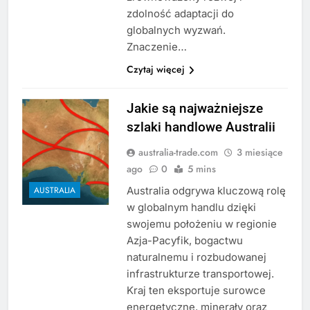
zdolność adaptacji do
globalnych wyzwań.
Znaczenie…
Czytaj więcej
Jakie są najważniejsze
szlaki handlowe Australii
australia-trade.com
3 miesiące
ago
0
5 mins
Australia odgrywa kluczową rolę
AUSTRALIA
w globalnym handlu dzięki
swojemu położeniu w regionie
Azja-Pacyfik, bogactwu
naturalnemu i rozbudowanej
infrastrukturze transportowej.
Kraj ten eksportuje surowce
energetyczne, minerały oraz