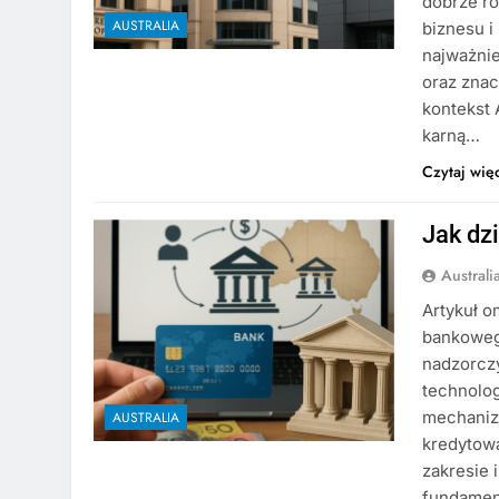
dobrze ro
AUSTRALIA
biznesu i
najważnie
oraz znac
kontekst A
karną…
Czytaj wię
Jak dz
Austral
Artykuł 
bankowego
nadzorczy
technolog
mechanizm
AUSTRALIA
kredytowa
zakresie 
fundame