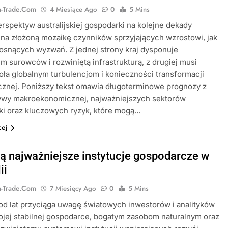
ia-Trade.com
4 Miesiące Ago
0
5 Mins
erspektyw australijskiej gospodarki na kolejne dekady
na złożoną mozaikę czynników sprzyjających wzrostowi, jak
osnących wyzwań. Z jednej strony kraj dysponuje
 surowców i rozwiniętą infrastrukturą, z drugiej musi
oła globalnym turbulencjom i konieczności transformacji
cznej. Poniższy tekst omawia długoterminowe prognozy z
ywy makroekonomicznej, najważniejszych sektorów
ki oraz kluczowych ryzyk, które mogą…
cej
są najważniejsze instytucje gospodarcze w
ii
ia-Trade.com
7 Miesięcy Ago
0
5 Mins
 od lat przyciąga uwagę światowych inwestorów i analityków
ojej stabilnej gospodarce, bogatym zasobom naturalnym oraz