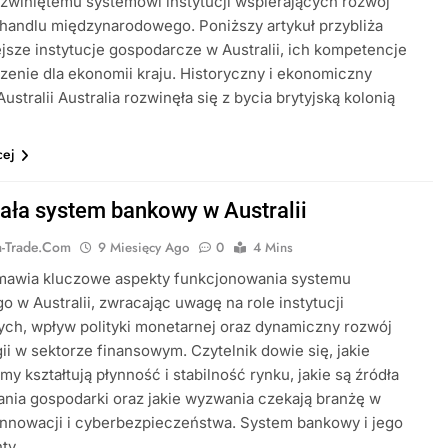
zwiniętemu systemowi instytucji wspierających rozwój
 handlu międzynarodowego. Poniższy artykuł przybliża
jsze instytucje gospodarcze w Australii, ich kompetencje
zenie dla ekonomii kraju. Historyczny i ekonomiczny
ustralii Australia rozwinęła się z bycia brytyjską kolonią
cej
iała system bankowy w Australii
ia-Trade.com
9 Miesięcy Ago
0
4 Mins
omawia kluczowe aspekty funkcjonowania systemu
 w Australii, zwracając uwagę na role instytucji
ch, wpływ polityki monetarnej oraz dynamiczny rozwój
ii w sektorze finansowym. Czytelnik dowie się, jakie
y kształtują płynność i stabilność rynku, jakie są źródła
nia gospodarki oraz jakie wyzwania czekają branżę w
innowacji i cyberbezpieczeństwa. System bankowy i jego
nty…