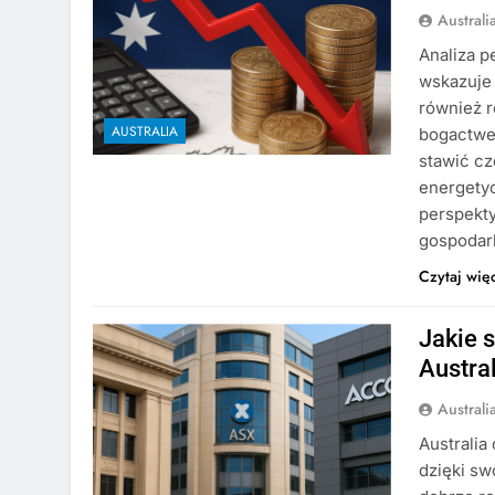
Austral
Analiza p
wskazuje 
również r
AUSTRALIA
bogactwem
stawić cz
energety
perspekt
gospodar
Czytaj wię
Jakie 
Austral
Austral
Australia
dzięki sw