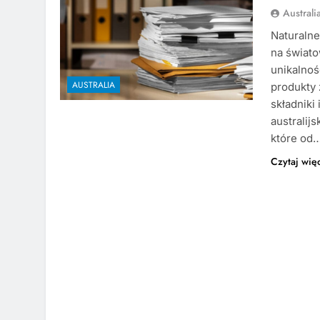
Austral
Naturalne
na świat
unikalnoś
AUSTRALIA
produkty 
składniki 
australijs
które od
Czytaj wię