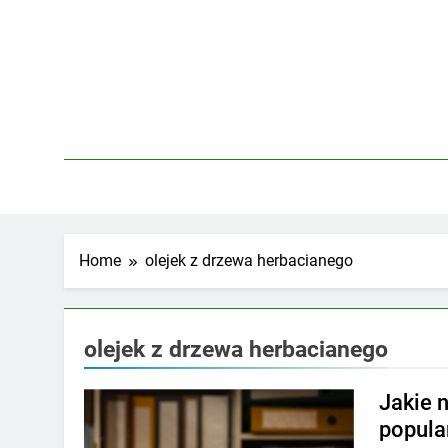
Skip
to
content
Home
olejek z drzewa herbacianego
olejek z drzewa herbacianego
Jakie 
popula