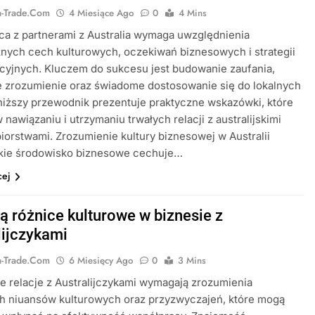
ia-Trade.com
4 Miesiące Ago
0
4 Mins
a z partnerami z Australia wymaga uwzględnienia
nych cech kulturowych, oczekiwań biznesowych i strategii
cyjnych. Kluczem do sukcesu jest budowanie zaufania,
 zrozumienie oraz świadome dostosowanie się do lokalnych
iższy przewodnik prezentuje praktyczne wskazówki, które
nawiązaniu i utrzymaniu trwałych relacji z australijskimi
iorstwami. Zrozumienie kultury biznesowej w Australii
jskie środowisko biznesowe cechuje…
cej
są różnice kulturowe w biznesie z
lijczykami
ia-Trade.com
6 Miesięcy Ago
0
3 Mins
 relacje z Australijczykami wymagają zrozumienia
ch niuansów kulturowych oraz przyzwyczajeń, które mogą