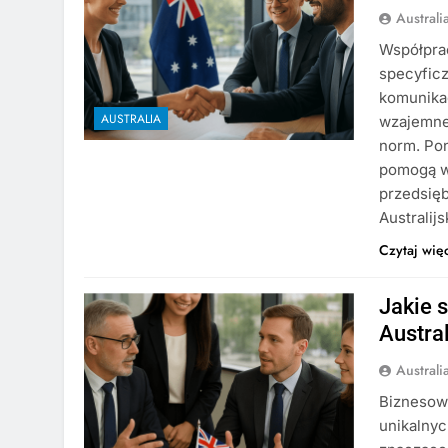
Austral
Współprac
specyficz
komunika
AUSTRALIA
wzajemne
norm. Pon
pomogą w 
przedsięb
Australi
Czytaj wię
Jakie 
Austra
Austral
Biznesowe
unikalny