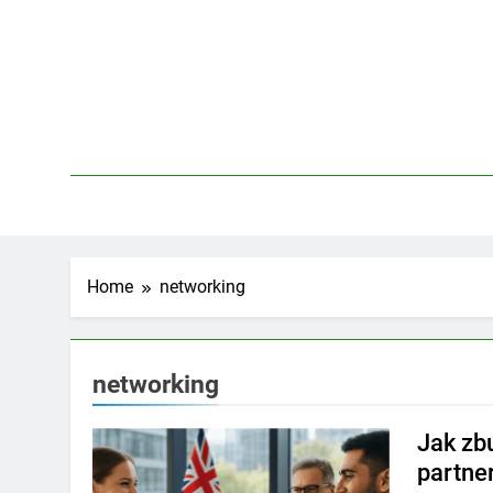
Skip
to
content
Home
networking
networking
Jak zb
partne