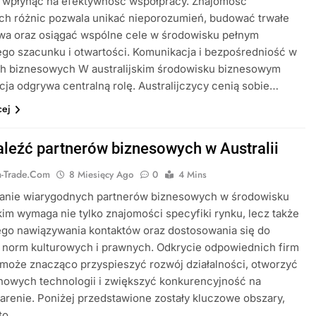
 wpłynąć na efektywność współpracy. Znajomość
ch różnic pozwala unikać nieporozumień, budować trwałe
twa oraz osiągać wspólne cele w środowisku pełnym
go szacunku i otwartości. Komunikacja i bezpośredniość w
ch biznesowych W australijskim środowisku biznesowym
ja odgrywa centralną rolę. Australijczycy cenią sobie…
cej
aleźć partnerów biznesowych w Australii
ia-Trade.com
8 Miesięcy Ago
0
4 Mins
anie wiarygodnych partnerów biznesowych w środowisku
skim wymaga nie tylko znajomości specyfiki rynku, lecz także
ego nawiązywania kontaktów oraz dostosowania się do
 norm kulturowych i prawnych. Odkrycie odpowiednich firm
może znacząco przyspieszyć rozwój działalności, otworzyć
nowych technologii i zwiększyć konkurencyjność na
 arenie. Poniżej przedstawione zostały kluczowe obszary,
rto…