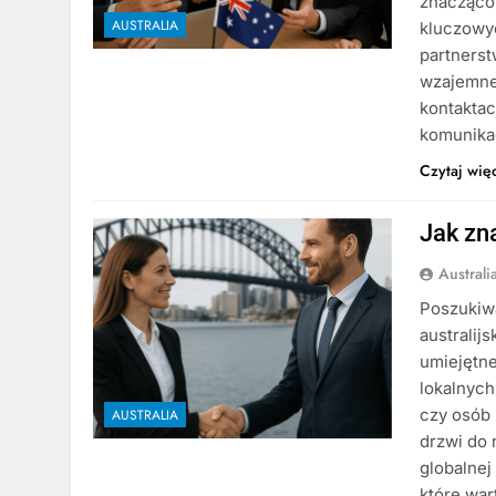
znacząco
AUSTRALIA
kluczowy
partners
wzajemne
kontakta
komunikac
Czytaj wię
Jak zn
Austral
Poszukiw
australij
umiejętn
lokalnych
czy osób 
AUSTRALIA
drzwi do 
globalnej
które wa