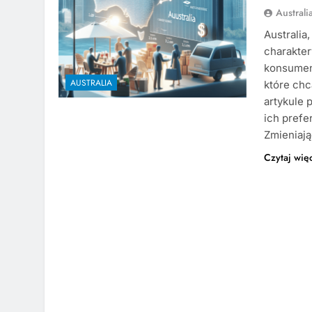
Austral
Australia
charakter
konsumenc
AUSTRALIA
które chc
artykule 
ich prefe
Zmieniaj
Czytaj wię