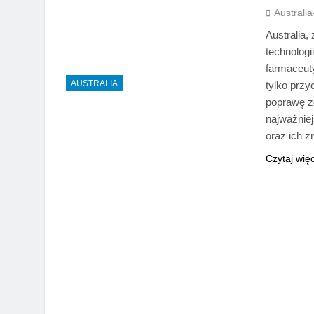
Australi
Australia
technolog
farmaceut
AUSTRALIA
tylko przy
poprawę z
najważnie
oraz ich 
Czytaj wię