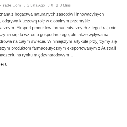
a-Trade.com
2 Lata Ago
0
3 Mins
, znana z bogactwa naturalnych zasobów i innowacyjnych
ii, odgrywa kluczową rolę w globalnym przemyśle
ycznym. Eksport produktów farmaceutycznych z tego kraju nie
czynia się do wzrostu gospodarczego, ale także wpływa na
drowia na całym świecie. W niniejszym artykule przyjrzymy się
jszym produktom farmaceutycznym eksportowanym z Australii
znaczeniu na rynku międzynarodowym….
cej