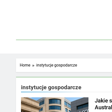
Skip
to
content
Home
instytucje gospodarcze
instytucje gospodarcze
Jakie 
Austral