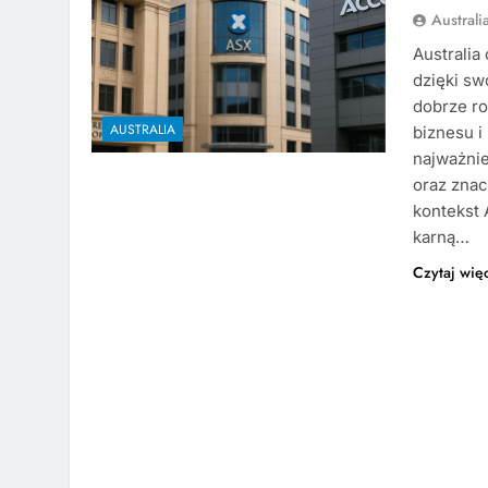
Austral
Australia
dzięki sw
dobrze ro
AUSTRALIA
biznesu i
najważnie
oraz znac
kontekst A
karną…
Czytaj wię