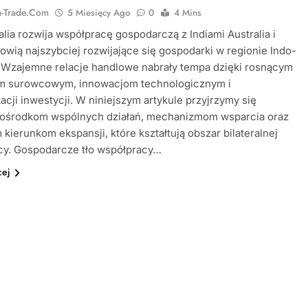
ia-Trade.com
5 Miesięcy Ago
0
4 Mins
alia rozwija współpracę gospodarczą z Indiami Australia i
nowią najszybciej rozwijające się gospodarki w regionie Indo-
 Wzajemne relacje handlowe nabrały tempa dzięki rosnącym
m surowcowym, innowacjom technologicznym i
kacji inwestycji. W niniejszym artykule przyjrzymy się
ośrodkom wspólnych działań, mechanizmom wsparcia oraz
 kierunkom ekspansji, które kształtują obszar bilateralnej
cy. Gospodarcze tło współpracy…
cej