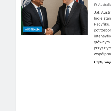
Austral
Jak Austr
Indie sta
Pacyfiku.
AUSTRALIA
potrzebo
intensyfi
głównym 
przyszłym
współpra
Czytaj wię