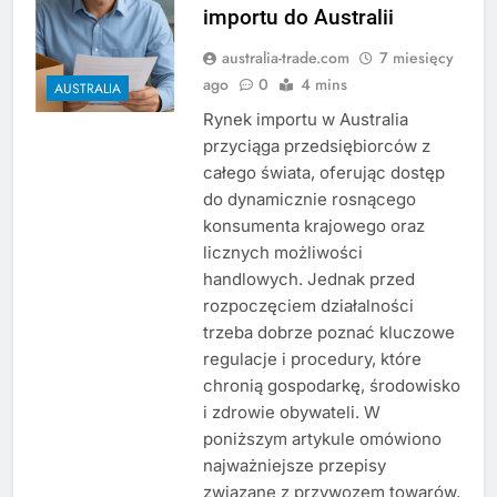
importu do Australii
australia-trade.com
7 miesięcy
ago
0
4 mins
AUSTRALIA
Rynek importu w Australia
przyciąga przedsiębiorców z
całego świata, oferując dostęp
do dynamicznie rosnącego
konsumenta krajowego oraz
licznych możliwości
handlowych. Jednak przed
rozpoczęciem działalności
trzeba dobrze poznać kluczowe
regulacje i procedury, które
chronią gospodarkę, środowisko
i zdrowie obywateli. W
poniższym artykule omówiono
najważniejsze przepisy
związane z przywozem towarów,