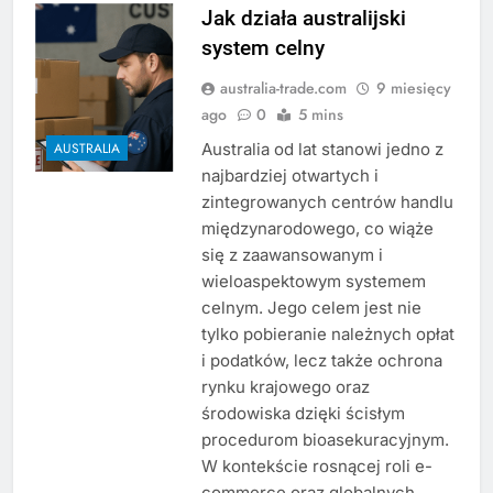
Jak działa australijski
system celny
australia-trade.com
9 miesięcy
ago
0
5 mins
Australia od lat stanowi jedno z
AUSTRALIA
najbardziej otwartych i
zintegrowanych centrów handlu
międzynarodowego, co wiąże
się z zaawansowanym i
wieloaspektowym systemem
celnym. Jego celem jest nie
tylko pobieranie należnych opłat
i podatków, lecz także ochrona
rynku krajowego oraz
środowiska dzięki ścisłym
procedurom bioasekuracyjnym.
W kontekście rosnącej roli e-
commerce oraz globalnych