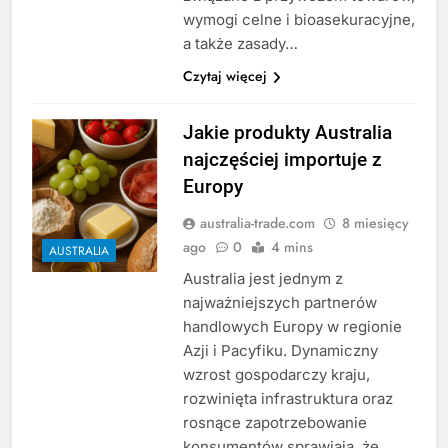
wymogi celne i bioasekuracyjne,
a także zasady…
Czytaj więcej
Jakie produkty Australia
najczęściej importuje z
Europy
australia-trade.com
8 miesięcy
ago
0
4 mins
AUSTRALIA
Australia jest jednym z
najważniejszych partnerów
handlowych Europy w regionie
Azji i Pacyfiku. Dynamiczny
wzrost gospodarczy kraju,
rozwinięta infrastruktura oraz
rosnące zapotrzebowanie
konsumentów sprawiają, że