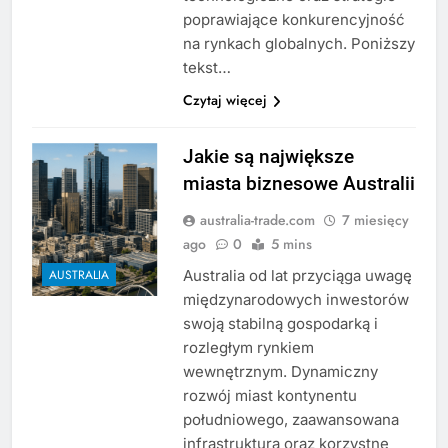
poprawiające konkurencyjność
na rynkach globalnych. Poniższy
tekst…
Czytaj więcej
Jakie są największe
miasta biznesowe Australii
australia-trade.com
7 miesięcy
ago
0
5 mins
Australia od lat przyciąga uwagę
AUSTRALIA
międzynarodowych inwestorów
swoją stabilną gospodarką i
rozległym rynkiem
wewnętrznym. Dynamiczny
rozwój miast kontynentu
południowego, zaawansowana
infrastruktura oraz korzystne