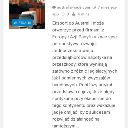
australia-trade.com
7 miesięcy
ago
0
4 mins
Eksport do Australii może
AUSTRALIA
otworzyć przed firmami z
Europy i Azji Pacyfiku znaczące
perspektywy rozwoju.
Jednocześnie wielu
przedsiębiorców napotyka na
przeszkody, które wynikają
zarówno z różnic legislacyjnych,
jak i odmiennych zwyczajów
handlowych. Poniższy artykuł
przedstawia najczęstsze błędy
spotykane przy eksporcie do
tego kontynentu oraz wskazuje,
jak je omijać, by z sukcesem
rozwijać działalność na
tamtejszym…