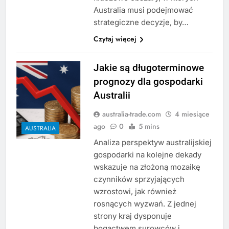
Australia musi podejmować
strategiczne decyzje, by…
Czytaj więcej
Jakie są długoterminowe
prognozy dla gospodarki
Australii
australia-trade.com
4 miesiące
ago
0
5 mins
AUSTRALIA
Analiza perspektyw australijskiej
gospodarki na kolejne dekady
wskazuje na złożoną mozaikę
czynników sprzyjających
wzrostowi, jak również
rosnących wyzwań. Z jednej
strony kraj dysponuje
bogactwem surowców i