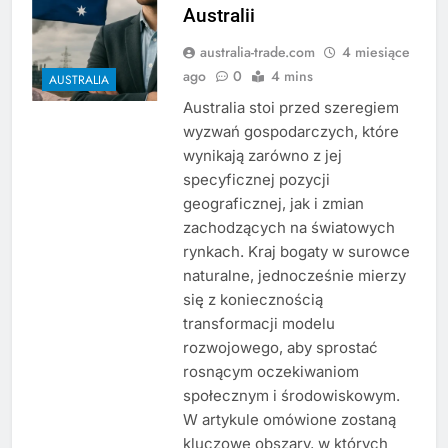
Australii
australia-trade.com
4 miesiące
ago
0
4 mins
AUSTRALIA
Australia stoi przed szeregiem
wyzwań gospodarczych, które
wynikają zarówno z jej
specyficznej pozycji
geograficznej, jak i zmian
zachodzących na światowych
rynkach. Kraj bogaty w surowce
naturalne, jednocześnie mierzy
się z koniecznością
transformacji modelu
rozwojowego, aby sprostać
rosnącym oczekiwaniom
społecznym i środowiskowym.
W artykule omówione zostaną
kluczowe obszary, w których