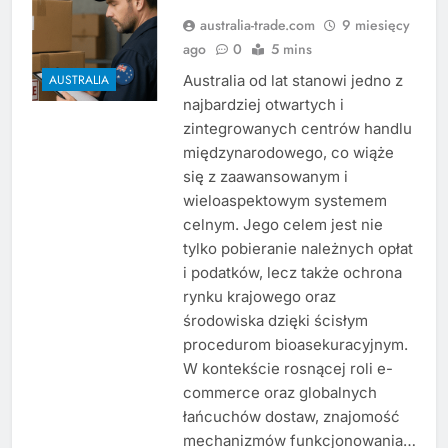
australia-trade.com
9 miesięcy
ago
0
5 mins
Australia od lat stanowi jedno z
AUSTRALIA
najbardziej otwartych i
zintegrowanych centrów handlu
międzynarodowego, co wiąże
się z zaawansowanym i
wieloaspektowym systemem
celnym. Jego celem jest nie
tylko pobieranie należnych opłat
i podatków, lecz także ochrona
rynku krajowego oraz
środowiska dzięki ścisłym
procedurom bioasekuracyjnym.
W kontekście rosnącej roli e-
commerce oraz globalnych
łańcuchów dostaw, znajomość
mechanizmów funkcjonowania…